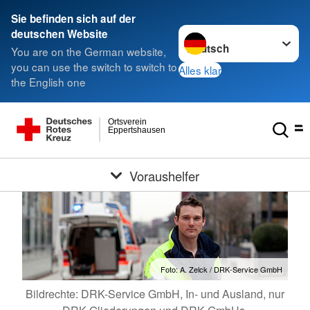
Sie befinden sich auf der
Sprache wechseln zu
deutschen Website
You are on the German website,
you can use the switch to switch to
Alles klar
the English one
Ortsverein
Eppertshausen
Voraushelfer
Foto: A. Zelck / DRK-Service GmbH
Bildrechte: DRK-Service GmbH, In- und Ausland, nur