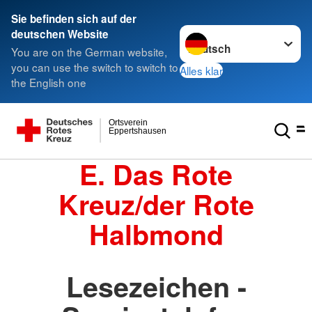
Sie befinden sich auf der
Sprache wechseln zu
deutschen Website
You are on the German website,
you can use the switch to switch to
Alles klar
the English one
Ortsverein
Eppertshausen
E. Das Rote
Kreuz/der Rote
Halbmond
Lesezeichen -