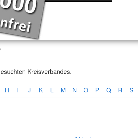
e
gesuchten Kreisverbandes.
H
I
J
K
L
M
N
O
P
Q
R
S