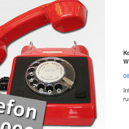
K
Wi
0
In
ru