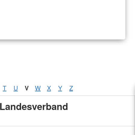
T
U
V
W
X
Y
Z
Landesverband