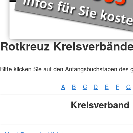
Rotkreuz Kreisverbänd
Bitte klicken Sie auf den Anfangsbuchstaben des 
A
B
C
D
E
F
G
Kreisverband