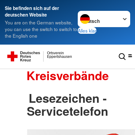
Sie befinden sich auf der
Sprache wechseln zu
deutschen Website
You are on the German website,
you can use the switch to switch to
Alles klar
the English one
Ortsverein
Eppertshausen
Kreisverbände
Lesezeichen -
Servicetelefon