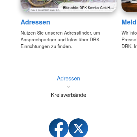
Bildrechte: DRK-Service GmbH,…
Adressen
Meld
Nutzen Sie unseren Adressfinder, um
Wir inf
Ansprechpartner und Infos über DRK-
Pressei
Einrichtungen zu finden.
DRK. In
Adressen
Kreisverbände