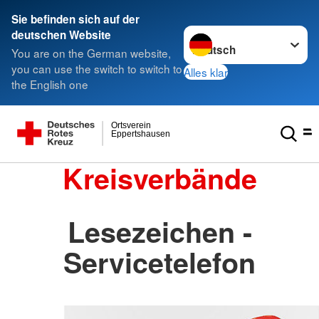
Sie befinden sich auf der
Sprache wechseln zu
deutschen Website
You are on the German website,
you can use the switch to switch to
Alles klar
the English one
Ortsverein
Eppertshausen
Kreisverbände
Lesezeichen -
Servicetelefon