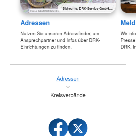
Bildrechte: DRK-Service GmbH,…
Adressen
Meld
Nutzen Sie unseren Adressfinder, um
Wir inf
Ansprechpartner und Infos über DRK-
Pressei
Einrichtungen zu finden.
DRK. In
Adressen
Kreisverbände