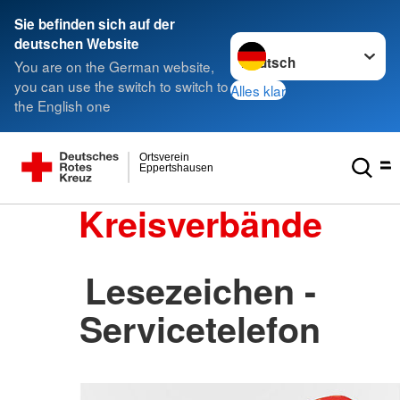
Sie befinden sich auf der
Sprache wechseln zu
deutschen Website
You are on the German website,
you can use the switch to switch to
Alles klar
the English one
Ortsverein
Eppertshausen
Kreisverbände
Lesezeichen -
Servicetelefon